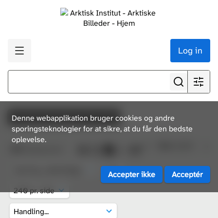
Log in
Crossing Greenland 1912-1913
Denne webapplikation bruger cookies og andre
sporingsteknologier for at sikre, at du får den bedste
oplevelse.
Side 2 af 2
353
ressourcer