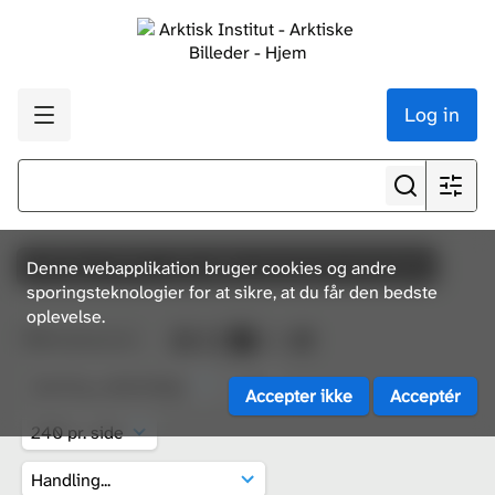
Log in
p79708-p79999, 2018-006, Greenland Contractors
Denne webapplikation bruger cookies og andre
sporingsteknologier for at sikre, at du får den bedste
oplevelse.
112
ressourcer