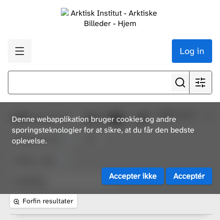
Log in
Side 2 af 5
1,000
ressourcer
Denne webapplikation bruger cookies og andre
sporingsteknologier for at sikre, at du får den bedste
oplevelse.
Forfin resultater