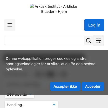
Log in
dp66861-dp66929, 2023-012, Christian Vibe
Denne webapplikation bruger cookies og andre
sporingsteknologier for at sikre, at du får den bedste
oplevelse.
11
ressourcer