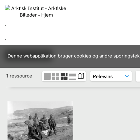
Ressourcer: 23824
Denne webapplikation bruger cookies og andre sporingsteknol
1
ressource