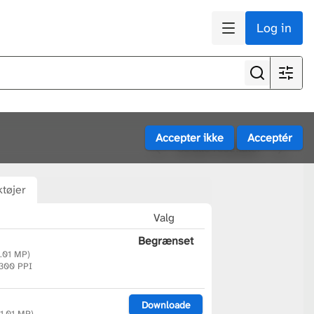
Log in
Se alle resultater
tøjer
Valg
Begrænset
1.01 MP)
 300 PPI
Downloade
(1.01 MP)