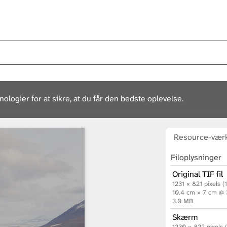
ogier for at sikre, at du får den bedste oplevelse.
Resource-værk
Filoplysninger
Original TIF fil
1231 × 821 pixels (
10.4 cm × 7 cm @
3.0 MB
Skærm
1230 × 822 pixels 