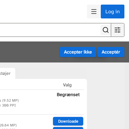
Log in
Se alle resultater
tøjer
Valg
Begrænset
s (9.52 MP)
@ 300 PPI
Downloade
 (0.84 MP)