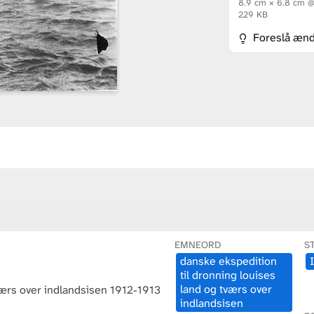
8.9 cm × 6.8 cm 
229 KB
Foreslå ænd
EMNEORD
S
danske ​ekspedition ​
til ​dronning ​louises ​
land ​og ​tvæ​rs ​over ​
værs over indlandsisen 1912-1913
indlandsisen