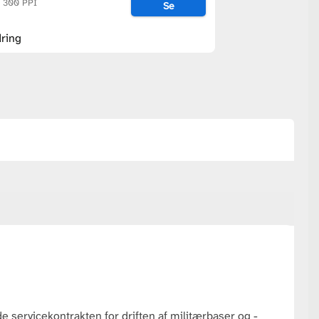
@ 300 PPI
Se
ring
 servicekontrakten for driften af militærbaser og -