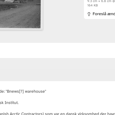
9.3 cm × 6.8 cm 
164 KB
Foreslå ænd
ede: "Bnews[?] warehouse"
sk Institut.
nish Arctic Contractors) som var en dansk virksomhed der havde