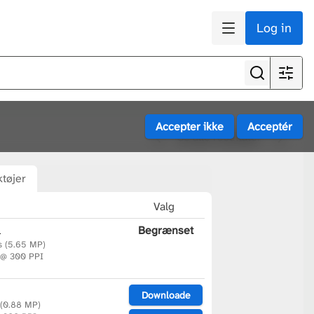
Log in
Se alle resultater
tøjer
Valg
l
Begrænset
s (5.65 MP)
 @ 300 PPI
Downloade
 (0.88 MP)