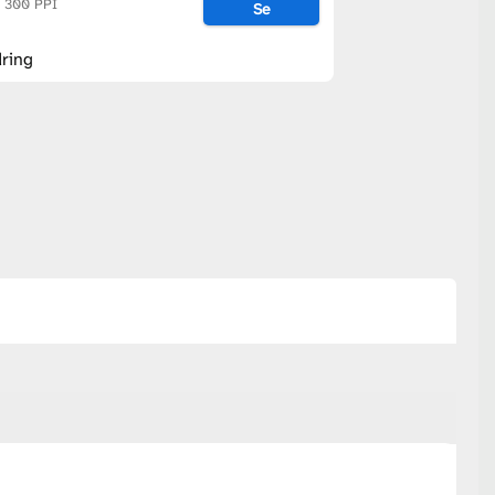
@ 300 PPI
Se
ring