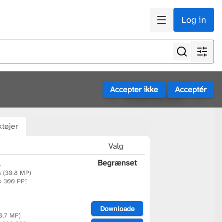
Log in
Se alle resultater
tøjer
Valg
l
Begrænset
s (30.8 MP)
@ 300 PPI
Downloade
(0.7 MP)