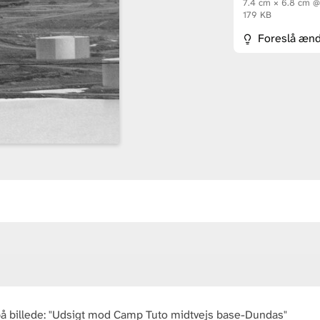
7.4 cm × 6.8 cm 
179 KB
Foreslå ænd
 på billede: "Udsigt mod Camp Tuto midtvejs base-Dundas"